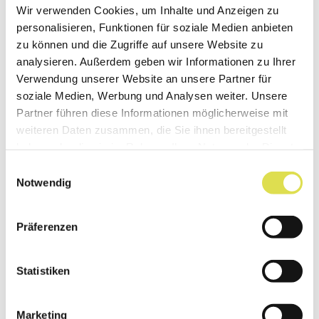
Wir verwenden Cookies, um Inhalte und Anzeigen zu
personalisieren, Funktionen für soziale Medien anbieten
Amplificateur transcriptionnel
zu können und die Zugriffe auf unsere Website zu
analysieren. Außerdem geben wir Informationen zu Ihrer
(enhancer)
Verwendung unserer Website an unsere Partner für
soziale Medien, Werbung und Analysen weiter. Unsere
Une séquence de l'ADN qui reconnaît
Partner führen diese Informationen möglicherweise mit
certains facteurs de transcription et influe
weiteren Daten zusammen, die Sie ihnen bereitgestellt
ainsi sur l'activité transcriptionnelle de
haben oder die sie im Rahmen Ihrer Nutzung der Dienste
gènes situés à proximité.
gesammelt haben.
Einwilligungsauswahl
Notwendig
Präferenzen
Analyse des arbres généalogiques
Un arbre généalogique sous forme de
Statistiken
diagramme qui met en évidence, pour le
plus grand nombre de générations possible,
Marketing