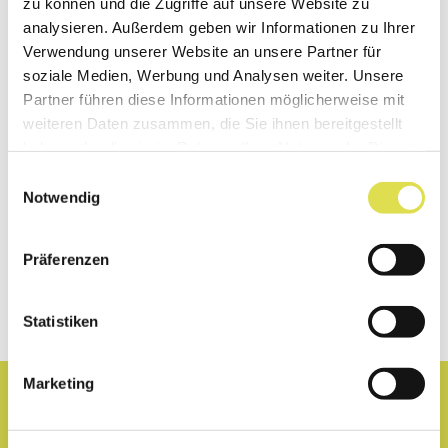
zu können und die Zugriffe auf unsere Website zu
Les newsletters de SimplyScience.ch
analysieren. Außerdem geben wir Informationen zu Ihrer
informent de façon ciblée sur les nouveautés
Verwendung unserer Website an unsere Partner für
soziale Medien, Werbung und Analysen weiter. Unsere
du site et les activités de la fondation
Partner führen diese Informationen möglicherweise mit
SimplyScience, concours, événements...
weiteren Daten zusammen, die Sie ihnen bereitgestellt
haben oder die sie im Rahmen Ihrer Nutzung der Dienste
S'inscrire maintenant
gesammelt haben.
Einwilligungsauswahl
Notwendig
Suivez nous:
Präferenzen
Statistiken
Marketing
Lexique