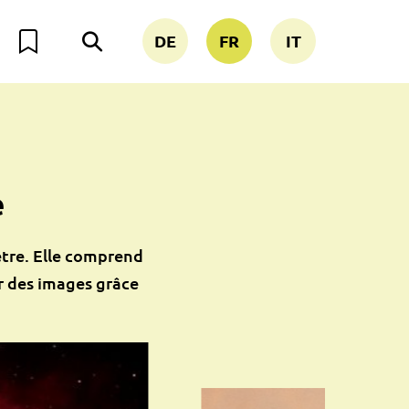
DE
FR
IT
e
ètre. Elle comprend
r des images grâce