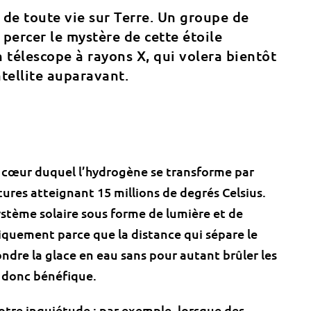
e de toute vie sur Terre. Un groupe de
percer le mystère de cette étoile
n télescope à rayons X, qui volera bientôt
atellite auparavant.
u cœur duquel l’hydrogène se transforme par
res atteignant 15 millions de degrés Celsius.
ystème solaire sous forme de lumière et de
niquement parce que la distance qui sépare le
ondre la glace en eau sans pour autant brûler les
t donc bénéfique.
notre inquiétude : par exemple, lorsque des