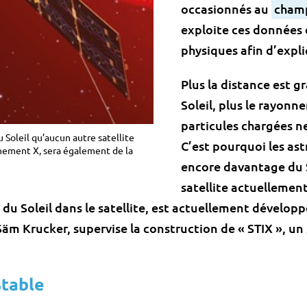
occasionnés au
cham
exploite ces données 
physiques afin d’expliq
Plus la distance est g
Soleil, plus le rayonn
particules chargées ne 
u Soleil qu’aucun autre satellite
C’est pourquoi les as
onnement X, sera également de la
encore davantage du S
satellite actuellement
 du Soleil dans le satellite, est actuellement dévelo
 Säm Krucker, supervise la construction de « STIX », 
stable