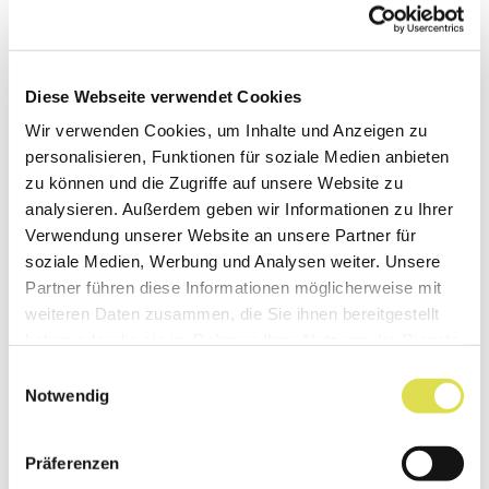
penser que d’ici peu, 80 pour cent des films de
cinéma seront projetés en 3D.
Diese Webseite verwendet Cookies
Wir verwenden Cookies, um Inhalte und Anzeigen zu
Texte: SATW / Felix Würsten
personalisieren, Funktionen für soziale Medien anbieten
Source: Technoscope 3/11: Réalité virtuelle.
zu können und die Zugriffe auf unsere Website zu
Technoscope
est le magazine de la technique
analysieren. Außerdem geben wir Informationen zu Ihrer
Verwendung unserer Website an unsere Partner für
pour les jeunes de la
SATW
.
soziale Medien, Werbung und Analysen weiter. Unsere
Partner führen diese Informationen möglicherweise mit
weiteren Daten zusammen, die Sie ihnen bereitgestellt
haben oder die sie im Rahmen Ihrer Nutzung der Dienste
gesammelt haben.
Créé: 24.07.2013
Einwilligungsauswahl
Notwendig
Cet article a été automatiquement importé de
notre ancien site. Merci de nous signaler, à
Präferenzen
redaction(at)simplyscience.ch
, toute erreur