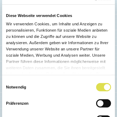
Qu'est-ce qu'on mange?
Manger est vital pour l'être humain! Mais
Diese Webseite verwendet Cookies
que contiennent exactement les aliments
Wir verwenden Cookies, um Inhalte und Anzeigen zu
que nous mangeons? Teste tes
personalisieren, Funktionen für soziale Medien anbieten
connaissances avec ce quiz!
zu können und die Zugriffe auf unsere Website zu
analysieren. Außerdem geben wir Informationen zu Ihrer
Verwendung unserer Website an unsere Partner für
En savoir plus...
soziale Medien, Werbung und Analysen weiter. Unsere
Partner führen diese Informationen möglicherweise mit
weiteren Daten zusammen, die Sie ihnen bereitgestellt
haben oder die sie im Rahmen Ihrer Nutzung der Dienste
gesammelt haben.
Einwilligungsauswahl
Notwendig
Präferenzen