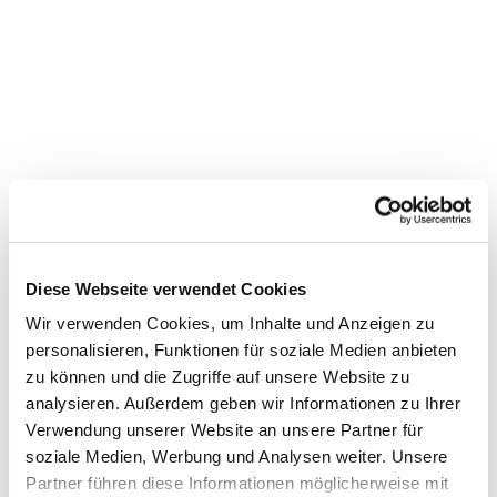
Comment les lémuriens sont-ils
Diese Webseite verwendet Cookies
arrivés à Madagascar?
Wir verwenden Cookies, um Inhalte und Anzeigen zu
personalisieren, Funktionen für soziale Medien anbieten
Madagascar est une île de l'Océan Indien,
zu können und die Zugriffe auf unsere Website zu
séparée du continent par le Canal du
analysieren. Außerdem geben wir Informationen zu Ihrer
Mozambique. Ce bras de l'Océan Indien a une
Verwendung unserer Website an unsere Partner für
largeur de 400 km (soit plus que la largeur de la
soziale Medien, Werbung und Analysen weiter. Unsere
Partner führen diese Informationen möglicherweise mit
Suisse d'ouest en est). Comme les lémuriens ne