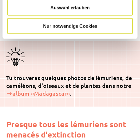
mongos) dans l'archipel des Comores. Ils y ont
Auswahl erlauben
été introduits par les humains depuis
Madagascar.
Nur notwendige Cookies
Tu trouveras quelques photos de lémuriens, de
caméléons, d'oiseaux et de plantes dans notre
album «Madagascar»
.
Presque tous les lémuriens sont
menacés d'extinction