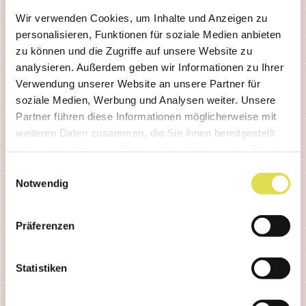
Wir verwenden Cookies, um Inhalte und Anzeigen zu
personalisieren, Funktionen für soziale Medien anbieten
zu können und die Zugriffe auf unsere Website zu
analysieren. Außerdem geben wir Informationen zu Ihrer
Verwendung unserer Website an unsere Partner für
FORZE E MATERIALI
soziale Medien, Werbung und Analysen weiter. Unsere
Teatro a manovella – Variante
Partner führen diese Informationen möglicherweise mit
2
weiteren Daten zusammen, die Sie ihnen bereitgestellt
haben oder die sie im Rahmen Ihrer Nutzung der Dienste
gesammelt haben.
Le storie si possono raccontare in tanti
Einwilligungsauswahl
Notwendig
modi diversi, anche con una scultura
meccanica! Questa semplice invenzione,
costruita con materiali comuni, è un modo
Präferenzen
divertente per scoprire i principi base della
meccanica e dare spazio alla propria
Statistiken
creatività.