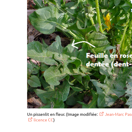
Un pissenlit en fleur. (Image modifiée:
Jean-Marc Pa
licence CC
)