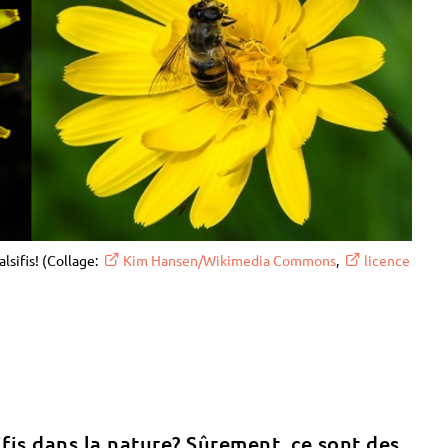
alsifis! (Collage:
Kim Hansen/Wikimedia Commons
,
licence
ifis dans la nature? Sûrement, ce sont des