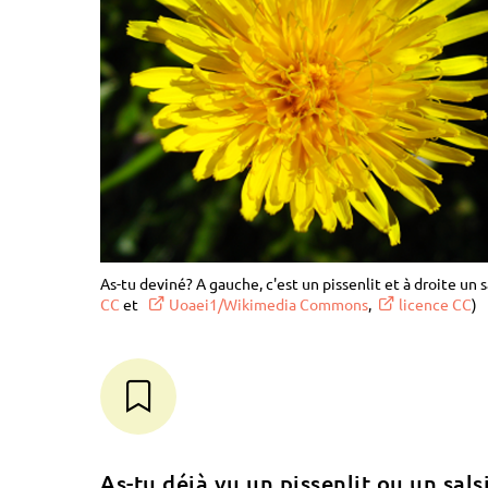
As-tu deviné? A gauche, c'est un pissenlit et à droite un s
CC
et
Uoaei1/Wikimedia Commons
,
licence CC
)
As-tu déjà vu un pissenlit ou un sals