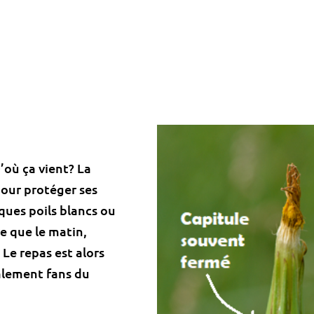
D’où ça vient? La
pour protéger ses
lques poils blancs ou
e que le matin,
 Le repas est alors
alement fans du