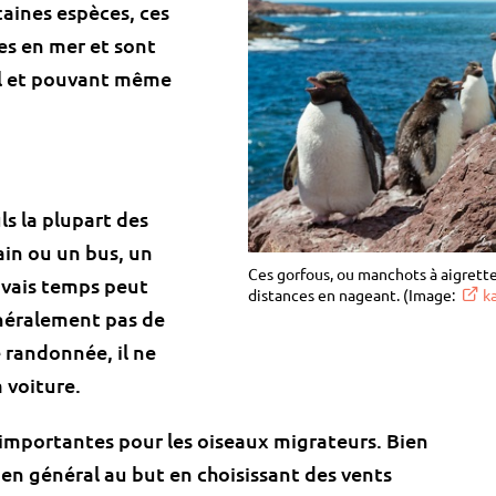
taines espèces, ces
ées en mer et sont
al et pouvant même
s la plupart des
ain ou un bus, un
Ces gorfous, ou manchots à aigrette
uvais temps peut
distances en nageant. (Image:
k
néralement pas de
e randonnée, il ne
 voiture.
importantes pour les oiseaux migrateurs. Bien
t en général au but en choisissant des vents