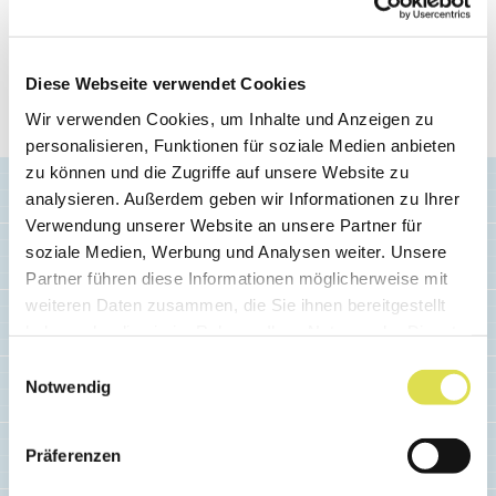
Un argument décisif pour les entreprises, en
particulier pour les métaux exclusifs et onéreux
Diese Webseite verwendet Cookies
tels que le titane, le tantale et le vanadium.
Wir verwenden Cookies, um Inhalte und Anzeigen zu
personalisieren, Funktionen für soziale Medien anbieten
zu können und die Zugriffe auf unsere Website zu
analysieren. Außerdem geben wir Informationen zu Ihrer
Verwendung unserer Website an unsere Partner für
soziale Medien, Werbung und Analysen weiter. Unsere
Partner führen diese Informationen möglicherweise mit
Dans l’espace avec l’imprimante 3D
weiteren Daten zusammen, die Sie ihnen bereitgestellt
Le projet « AMAZE » vise à faire encore avancer
haben oder die sie im Rahmen Ihrer Nutzung der Dienste
l’impression 3D de métaux. Idéalement jusque
gesammelt haben.
Einwilligungsauswahl
dans l’espace. Selon l’Agence spatiale
Notwendig
européenne (ASE), les astronautes utiliseront à
l’avenir des imprimantes 3D dans l’espace pour
imprimer eux-mêmes leurs pièces de rechange
Präferenzen
et outils, ce qui leur évitera d’emmener des