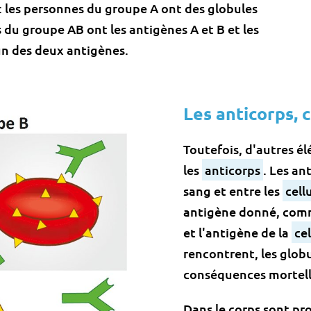
: les personnes du groupe A ont des globules
s du groupe AB ont les antigènes A et B et les
n des deux antigènes.
Les anticorps, 
Toutefois, d'autres é
les
anticorps
. Les an
sang et entre les
cell
antigène donné, comme
et l'antigène de la
cel
rencontrent, les globu
conséquences mortell
Dans le corps sont pro