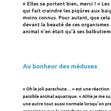
« Elles se portent bien, merci ! » 
qui fait craindre les piqûres aux ba
moins connus. Pour autant, que cel
devant la beauté de ces organismes 
animal n’en était qu’à ses balbutiem
Au bonheur des méduses
« Oh le joli parachute… » est une réaction
paisible animal aquatique. « Aïïïïe je me sui
une autre tout aussi normale lorsqu’on 
conscience que le parachute en question e