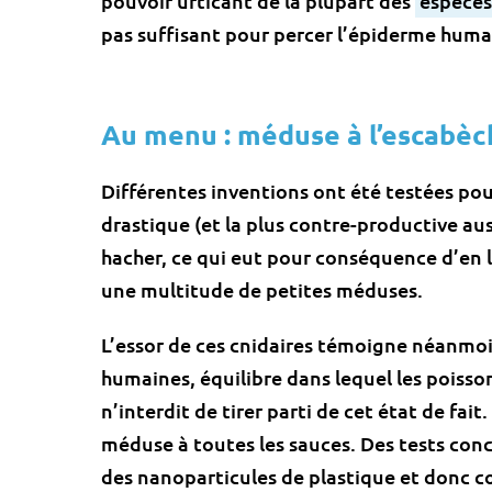
pouvoir urticant de la plupart des
espèces
pas suffisant pour percer l’épiderme humai
Au menu : méduse à l’escabèc
Différentes inventions ont été testées pou
drastique (et la plus contre-productive au
hacher, ce qui eut pour conséquence d’en 
une multitude de petites méduses.
L’essor de ces cnidaires témoigne néanmoin
humaines, équilibre dans lequel les poissons
n’interdit de tirer parti de cet état de fait
méduse à toutes les sauces. Des tests con
des nanoparticules de plastique et donc co