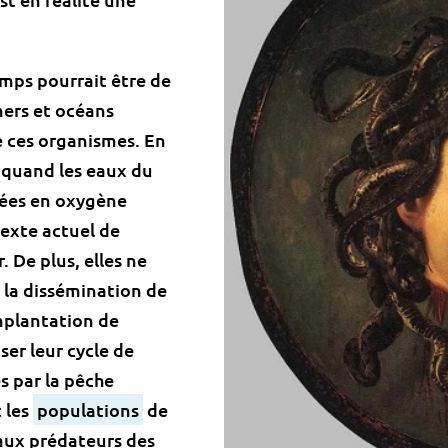
emps pourrait être de
 mers et océans
 ces organismes. En
e quand les eaux du
gées en oxygène
texte actuel de
 De plus, elles ne
i la dissémination de
mplantation de
ser leur cycle de
s par la pêche
 les
populations
de
ipaux prédateurs des