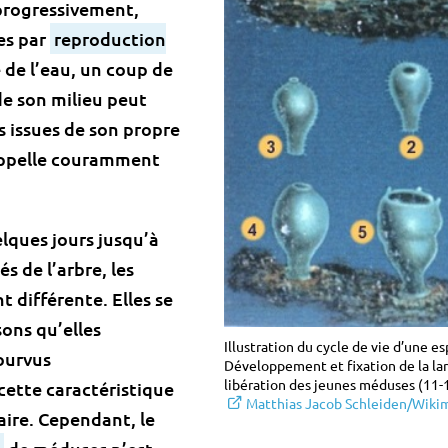
 progressivement,
es par
reproduction
de l’eau, un coup de
de son milieu peut
s issues de son propre
 appelle couramment
elques jours jusqu’à
s de l’arbre, les
 différente. Elles se
sons qu’elles
Illustration du cycle de vie d’une e
ourvus
Développement et fixation de la lar
libération des jeunes méduses (11-1
 cette caractéristique
Matthias Jacob Schleiden/Wik
aire. Cependant, le