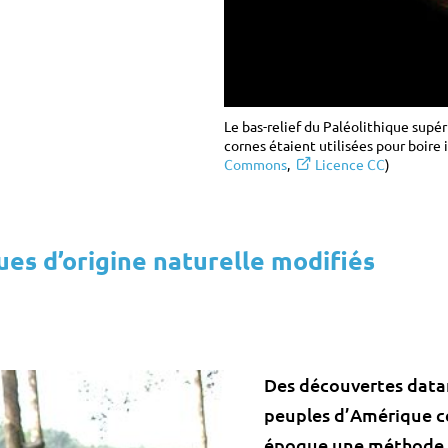
Le bas-relief du Paléolithique supér
cornes étaient utilisées pour boire i
Commons
,
Licence CC
)
ues d’origine naturelle modifiés
Des découvertes data
peuples d’Amérique ce
époque une méthode d