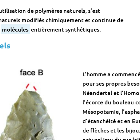
tilisation de polymères naturels, s’est
x naturels modifiés chimiquement et continue de
e
molécules
entièrement synthétiques.
els
L’homme a commencé tr
pour ses propres beso
Néandertal et l’Homo s
l’écorce du bouleau co
Mésopotamie, l’asphal
d’étanchéité et en Eur
de flèches et les bijo
naturel issu du suc lai