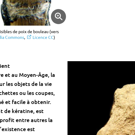
isibles de poix de bouleau (vers
edia Commons
,
Licence CC
)
ient
re et au Moyen-Âge, la
r les objets de la vie
rchettes ou les coupes,
 et facile à obtenir.
t de kératine, est
profit entre autres la
’existence est