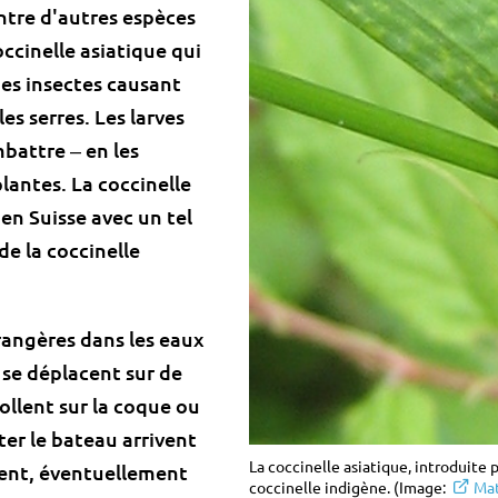
ntre d'autres espèces
occinelle asiatique qui
des insectes causant
s serres. Les larves
battre ‒ en les
lantes. La coccinelle
 en Suisse avec un tel
de la coccinelle
rangères dans les eaux
i se déplacent sur de
ollent sur la coque ou
ter le bateau arrivent
La coccinelle asiatique, introduite 
dent, éventuellement
coccinelle indigène. (Image:
Mat