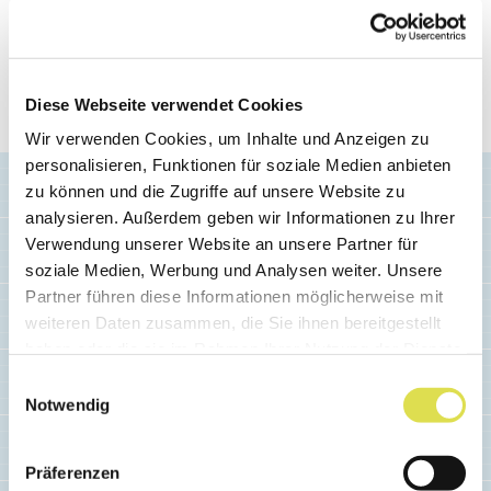
d’emballages joliment imprimés, car ils incitent
les gens à acheter un produit. Ce métier ne
disparaîtra donc jamais.»
Diese Webseite verwendet Cookies
Wir verwenden Cookies, um Inhalte und Anzeigen zu
personalisieren, Funktionen für soziale Medien anbieten
zu können und die Zugriffe auf unsere Website zu
analysieren. Außerdem geben wir Informationen zu Ihrer
Verwendung unserer Website an unsere Partner für
soziale Medien, Werbung und Analysen weiter. Unsere
Pour avoir une vue d'ensemble des
Partner führen diese Informationen möglicherweise mit
apprentissages techniques, le mieux est de te
weiteren Daten zusammen, die Sie ihnen bereitgestellt
rendre sur
orientation.ch
. Tu peux y cliquer
haben oder die sie im Rahmen Ihrer Nutzung der Dienste
sur les champs professionnels et les branches
gesammelt haben.
Einwilligungsauswahl
correspondantes et visionner les vidéos sur les
Notwendig
métiers. Mais les jeunes trouveront également
des informations intéressantes sur
Fascination Technique
.
Präferenzen