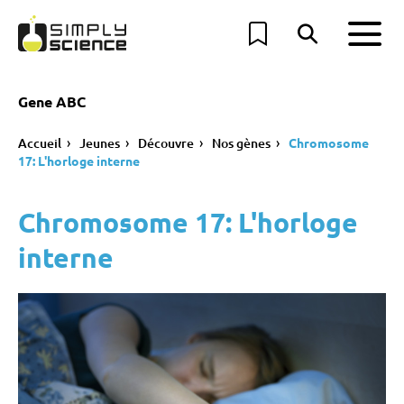
Gene ABC
Accueil
Jeunes
Découvre
Nos gènes
Chromosome
17: L'horloge interne
Chromosome 17: L'horloge
interne