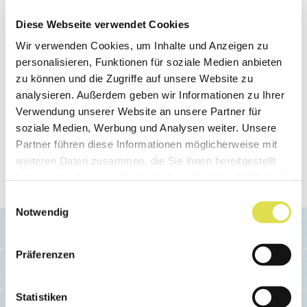
Diese Webseite verwendet Cookies
Créé: 20.04.2013
Wir verwenden Cookies, um Inhalte und Anzeigen zu
Ce contenu provient du site internet gene-
personalisieren, Funktionen für soziale Medien anbieten
zu können und die Zugriffe auf unsere Website zu
abc.ch, une initiative du Fonds national suisse
analysieren. Außerdem geben wir Informationen zu Ihrer
de la recherche scientifique (FNS). Ce site
Verwendung unserer Website an unsere Partner für
internet a été fermé. La gestion et la mise à jour
soziale Medien, Werbung und Analysen weiter. Unsere
de ses contenus a été confiée en 2016 à la
Partner führen diese Informationen möglicherweise mit
weiteren Daten zusammen, die Sie ihnen bereitgestellt
Fondation SimplyScience, qui les a intégrés à sa
haben oder die sie im Rahmen Ihrer Nutzung der Dienste
plateforme SimplyScience.ch.
gesammelt haben.
Einwilligungsauswahl
Notwendig
Präferenzen
Statistiken