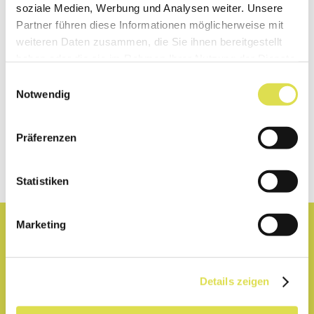
soziale Medien, Werbung und Analysen weiter. Unsere
Partner führen diese Informationen möglicherweise mit
weiteren Daten zusammen, die Sie ihnen bereitgestellt
haben oder die sie im Rahmen Ihrer Nutzung der Dienste
La nostra newsletter propone notizie
gesammelt haben.
interessanti dal mondo della scienza e della
Einwilligungsauswahl
tecnologia. Iscriviti ora.
Notwendig
Präferenzen
Abbonarsi
Statistiken
Marketing
Lessico
Details zeigen
Aiuto