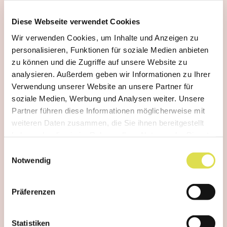
Diese Webseite verwendet Cookies
Wir verwenden Cookies, um Inhalte und Anzeigen zu
personalisieren, Funktionen für soziale Medien anbieten
Des nuages aux formes
zu können und die Zugriffe auf unsere Website zu
fascinantes
analysieren. Außerdem geben wir Informationen zu Ihrer
Verwendung unserer Website an unsere Partner für
soziale Medien, Werbung und Analysen weiter. Unsere
Partner führen diese Informationen möglicherweise mit
1
/
18
weiteren Daten zusammen, die Sie ihnen bereitgestellt
haben oder die sie im Rahmen Ihrer Nutzung der Dienste
gesammelt haben.
Einwilligungsauswahl
Notwendig
Präferenzen
Statistiken