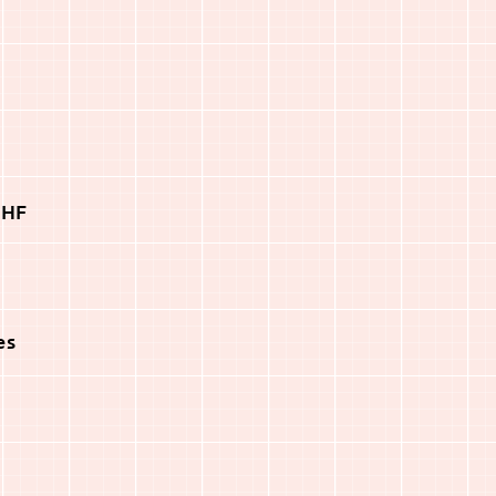
CHF
es