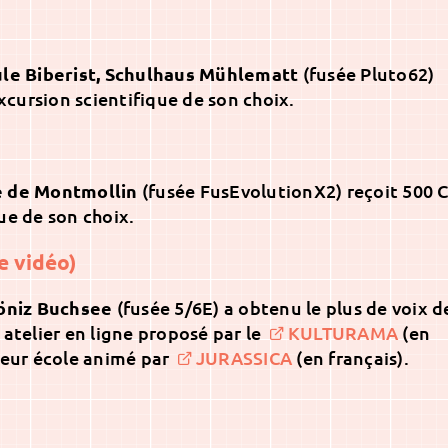
ule Biberist, Schulhaus Mühlematt
(fusée Pluto62)
cursion scientifique de son choix.
e de Montmollin
(fusée FusEvolutionX2) reçoit 500 
ue de son choix.
e vidéo)
Köniz Buchsee
(fusée 5/6E) a obtenu le plus de voix d
 atelier en ligne proposé par le
KULTURAMA
(en
leur école animé par
JURASSICA
(en français).