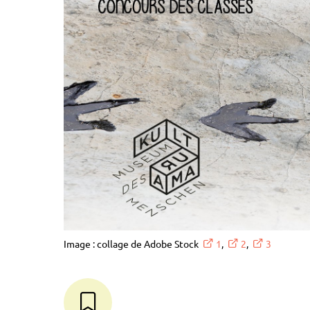
Image : collage de Adobe Stock
1
,
2
,
3