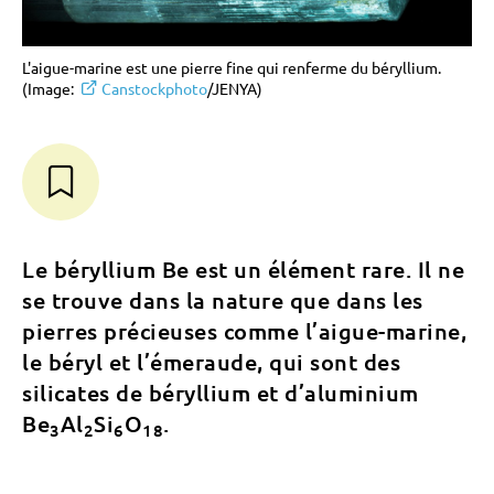
L'aigue-marine est une pierre fine qui renferme du béryllium.
(Image:
Canstockphoto
/
JENYA
)
Le béryllium Be est un élément rare. Il ne
se trouve dans la nature que dans les
pierres précieuses comme l’aigue-marine,
le béryl et l’émeraude, qui sont des
silicates de béryllium et d’aluminium
Be
Al
Si
O
.
3
2
6
18