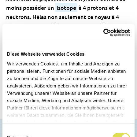
moins posséder un
isotope
à 4 protons et 4
neutrons. Hélas non seulement ce noyau à 4
neutrons est instable, mais on peut affirmer
qu’il n’existe pas, même pendant un
milliardième de seconde. Si on essaie de le
fabriquer, il éclate en deux noyaux d’hélium.
Diese Webseite verwendet Cookies
Pourtant, il aurait tout pour être stable, avec
Wir verwenden Cookies, um Inhalte und Anzeigen zu
son double doublet de neutrons et de protons.
personalisieren, Funktionen für soziale Medien anbieten
zu können und die Zugriffe auf unsere Website zu
analysieren. Außerdem geben wir Informationen zu Ihrer
Verwendung unserer Website an unsere Partner für
soziale Medien, Werbung und Analysen weiter. Unsere
Partner führen diese Informationen möglicherweise mit
weiteren Daten zusammen, die Sie ihnen bereitgestellt
haben oder die sie im Rahmen Ihrer Nutzung der Dienste
gesammelt haben.
Einwilligungsauswahl