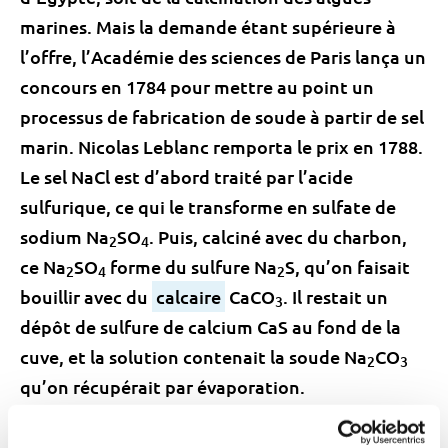
marines. Mais la demande étant supérieure à
l’offre, l’Académie des sciences de Paris lança un
concours en 1784 pour mettre au point un
processus de fabrication de soude à partir de sel
marin. Nicolas Leblanc remporta le prix en 1788.
Le sel NaCl est d’abord traité par l’acide
sulfurique, ce qui le transforme en sulfate de
sodium Na
SO
. Puis, calciné avec du charbon,
2
4
ce Na
SO
forme du sulfure Na
S, qu’on faisait
2
4
2
bouillir avec du
calcaire
CaCO
. Il restait un
3
dépôt de sulfure de calcium CaS au fond de la
cuve, et la solution contenait la soude Na
CO
2
3
qu’on récupérait par évaporation.
Le procédé Leblanc fut supplanté 100 ans plus