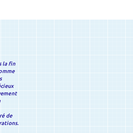
 la fin
 comme
s
écieux
ivement
a
ré de
rations.