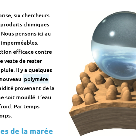
prise, six chercheurs
produits chimiques
. Nous pensons ici au
t imperméables.
ction efficace contre
ne veste de rester
luie. Il y a quelques
n nouveau
polymère
midité provenant de la
e soit mouillé. L’eau
roid. Par temps
corps.
tes de la marée