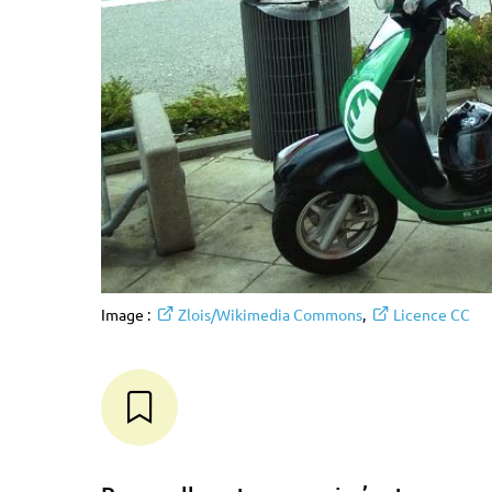
Image :
Zlois/Wikimedia Commons
,
Licence CC