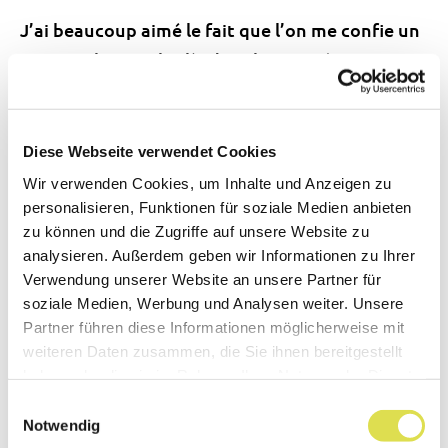
J’ai beaucoup aimé le fait que l’on me confie un
projet tel que celui-là, dans le sens où je sais que
cela va permettre de faire évoluer les choses au
sein de la police scientifique. J’ai apporté ma
pierre à l’édifice en quelque sorte ! Ce stage a
Diese Webseite verwendet Cookies
vraiment été une expérience bénéfique.
Wir verwenden Cookies, um Inhalte und Anzeigen zu
L’équipe était par ailleurs très sympathique et
personalisieren, Funktionen für soziale Medien anbieten
zu können und die Zugriffe auf unsere Website zu
c’était agréable de voir une aussi bonne
analysieren. Außerdem geben wir Informationen zu Ihrer
ambiance de travail.
Verwendung unserer Website an unsere Partner für
soziale Medien, Werbung und Analysen weiter. Unsere
Comment imagines-tu le passage à la vie
Partner führen diese Informationen möglicherweise mit
professionnelle ?
weiteren Daten zusammen, die Sie ihnen bereitgestellt
haben oder die sie im Rahmen Ihrer Nutzung der Dienste
J’envisage de faire un doctorat, par conséquent
gesammelt haben.
Einwilligungsauswahl
je pense que le passage à la vie professionnelle
Notwendig