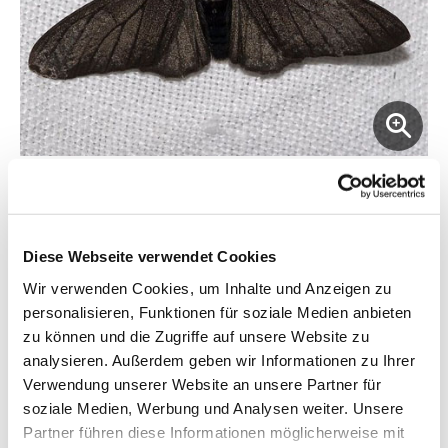
In un ambiente in cui le falene di betulla chiare vengono
mangiate più spesso, la varietà scura è più comune. Immagine:
Olaf Leillinger/Wikimedia Commons
Diese Webseite verwendet Cookies
Col tempo, una caratteristica che migliora la
Wir verwenden Cookies, um Inhalte und Anzeigen zu
mimetizzazione diventerà sempre più comune in
personalisieren, Funktionen für soziale Medien anbieten
un gruppo di animali. La natura infatti seleziona
zu können und die Zugriffe auf unsere Website zu
gli individui che si mimetizzano meglio, mentre
analysieren. Außerdem geben wir Informationen zu Ihrer
Verwendung unserer Website an unsere Partner für
gli altri si estinguono prima che abbiano avuto il
soziale Medien, Werbung und Analysen weiter. Unsere
tempo di riprodursi. Questo fenomeno è stato
Partner führen diese Informationen möglicherweise mit
osservato, ad esempio, nella falena della betulla,