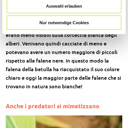
colore naturale. Sulla corteccia di betulla
Auswahl erlauben
tornata bianca, le falene nere erano una preda
molto facile e venivano quasi tutte mangiate!
Nur notwendige Cookies
Quelle grigie o bianche sopravvivevano perché
erano meno visibili sulla corteccia bianca degli
alberi. Venivano quindi cacciate di meno e
potevano avere un numero maggiore di piccoli
rispetto alle falene nere. In questo modo la
falena della betulla ha riacquistato il suo colore
chiaro e oggi la maggior parte delle falene che si
trovano in natura sono bianche!
Anche i predatori si mimetizzano