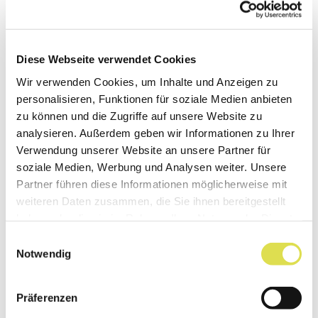
bianca sono molte più corte. Questo significa
che la loro superficie è più piccola e la perdita di
calore attraverso la pelle è molto più bassa.
Diese Webseite verwendet Cookies
Questo è un vantaggio nelle regioni fredde,
Wir verwenden Cookies, um Inhalte und Anzeigen zu
personalisieren, Funktionen für soziale Medien anbieten
dove immagazzinare calore è estremamente
zu können und die Zugriffe auf unsere Website zu
importante per sopravvivere.
analysieren. Außerdem geben wir Informationen zu Ihrer
Verwendung unserer Website an unsere Partner für
soziale Medien, Werbung und Analysen weiter. Unsere
Partner führen diese Informationen möglicherweise mit
weiteren Daten zusammen, die Sie ihnen bereitgestellt
haben oder die sie im Rahmen Ihrer Nutzung der Dienste
gesammelt haben.
Einwilligungsauswahl
Notwendig
Präferenzen