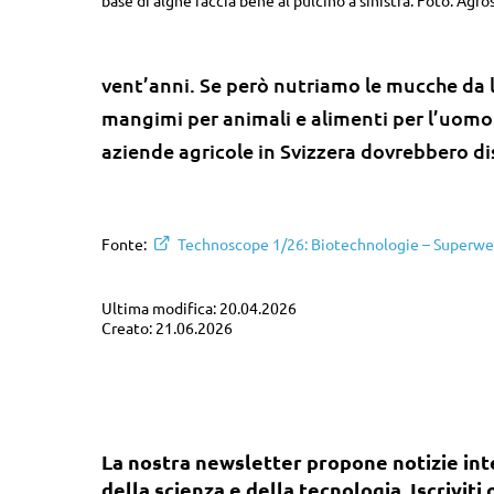
base di alghe faccia bene al pulcino a sinistra. Foto: Agr
vent’anni. Se però nutriamo le mucche da la
mangimi per animali e alimenti per l’uomo. 
aziende agricole in Svizzera dovrebbero dis
Fonte:
Technoscope 1/26: Biotechnologie – Superwer
Ultima modifica: 20.04.2026
Creato: 21.06.2026
La nostra newsletter propone notizie in
della scienza e della tecnologia. Iscriviti 