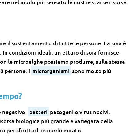
are nel modo più sensato le nostre scarse risorse
e il sostentamento di tutte le persone. La soia è
 In condizioni ideali, un ettaro di soia fornisce
 Con le microalghe possiamo produrre, sulla stessa
00 persone. I
microrganismi
sono molto più
tempo?
o negativo:
batteri
patogeni o virus nocivi.
sorsa biologica più grande e variegata della
i per sfruttarli in modo mirato.