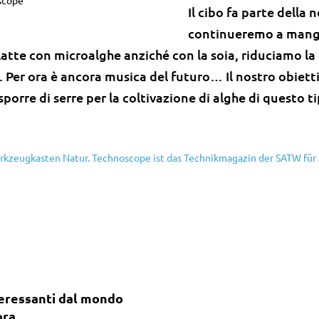
oscope
Il cibo fa parte della 
continueremo a mangi
tte con microalghe anziché con la soia, riduciamo la c
Per ora è ancora musica del futuro… Il nostro obiettiv
porre di serre per la coltivazione di alghe di questo ti
kzeugkasten Natur. Technoscope ist das Technikmagazin der SATW für
teressanti dal mondo
ora.