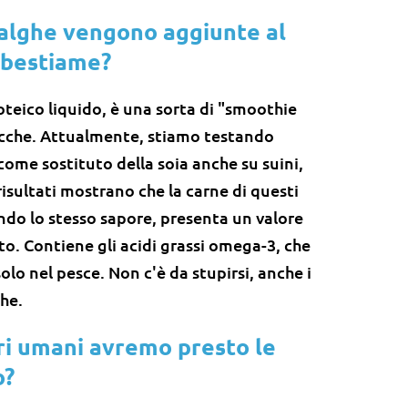
 alghe vengono aggiunte al
 bestiame?
eico liquido, è una sorta di "smoothie
ucche. Attualmente, stiamo testando
 come sostituto della soia anche su suini,
 risultati mostrano che la carne di questi
do lo stesso sapore, presenta un valore
to. Contiene gli acidi grassi omega-3, che
olo nel pesce. Non c'è da stupirsi, anche i
ghe.
ri umani avremo presto le
o?