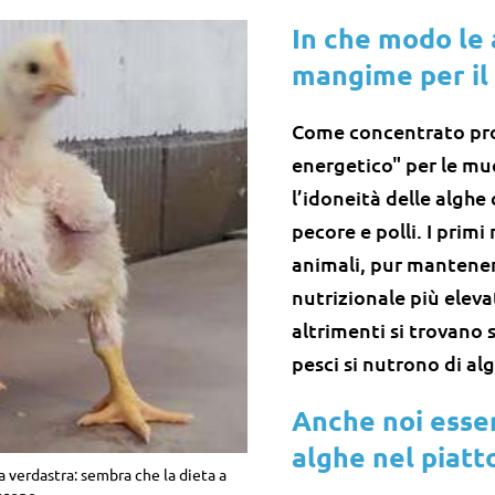
In che modo le
mangime per il
Come concentrato prot
energetico" per le m
l’idoneità delle alghe
pecore e polli. I primi
animali, pur mantenen
nutrizionale più eleva
altrimenti si trovano s
pesci si nutrono di al
Anche noi esse
alghe nel piatt
a verdastra: sembra che la dieta a