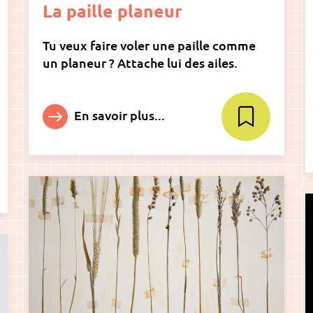
La paille planeur
Tu veux faire voler une paille comme
un planeur ? Attache lui des ailes.
En savoir plus...