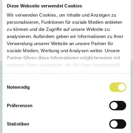
Diese Webseite verwendet Cookies
Créé: 02.06.2020
Wir verwenden Cookies, um Inhalte und Anzeigen zu
personalisieren, Funktionen für soziale Medien anbieten
Cet article a été automatiquement importé de
zu können und die Zugriffe auf unsere Website zu
notre ancien site. Merci de nous signaler, à
analysieren. Außerdem geben wir Informationen zu Ihrer
redaction(at)simplyscience.ch
, toute erreur
Verwendung unserer Website an unsere Partner für
d'affichage.
soziale Medien, Werbung und Analysen weiter. Unsere
Partner führen diese Informationen möglicherweise mit
weiteren Daten zusammen, die Sie ihnen bereitgestellt
haben oder die sie im Rahmen Ihrer Nutzung der Dienste
gesammelt haben.
Einwilligungsauswahl
Notwendig
Articles similaires
Präferenzen
Statistiken