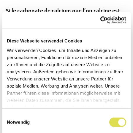
Si le carbonate de calcium que l’on calcine est
mélangé à du sable (ou silice SiO
), la calcination
2
forme non de la chaux mais du ciment, ou
silicate de calcium CaSiO
. Le ciment, mélangé à
3
Diese Webseite verwendet Cookies
de l’eau, durcit en quelques heures et forme du
Wir verwenden Cookies, um Inhalte und Anzeigen zu
béton.
personalisieren, Funktionen für soziale Medien anbieten
zu können und die Zugriffe auf unsere Website zu
A part le calcaire, il existe d’autres
minéraux
analysieren. Außerdem geben wir Informationen zu Ihrer
contenant du calcium. Citons le gypse, ou
Verwendung unserer Website an unsere Partner für
soziale Medien, Werbung und Analysen weiter. Unsere
sulfate de calcium hydraté CaSO
·2H
O, qui
4
2
Partner führen diese Informationen möglicherweise mit
forme le plâtre lorsqu’on le chauffe
weiteren Daten zusammen, die Sie ihnen bereitgestellt
suffisamment pour lui enlever les trois quarts de
haben oder die sie im Rahmen Ihrer Nutzung der Dienste
l’eau qu’il contient.
gesammelt haben.
Einwilligungsauswahl
Notwendig
Un consitutant des os et des