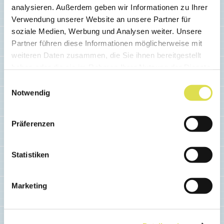
analysieren. Außerdem geben wir Informationen zu Ihrer
Verwendung unserer Website an unsere Partner für
soziale Medien, Werbung und Analysen weiter. Unsere
Partner führen diese Informationen möglicherweise mit
weiteren Daten zusammen, die Sie ihnen bereitgestellt
haben oder die sie im Rahmen Ihrer Nutzung der Dienste
gesammelt haben.
Einwilligungsauswahl
Notwendig
CELLULE E MOLECOLE
Cromosoma 23 : I cromosomi
Präferenzen
sessuali
Statistiken
Che cosa fa di un uomo un uomo, e di una
donna una donna?
Marketing
Leggi tutto...