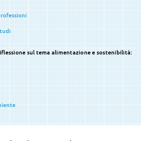
rofessioni
tudi
riflessione sul tema alimentazione e sostenibilità:
biente