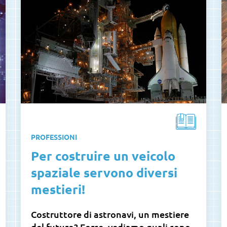
PROFESSIONI
Per costruire un veicolo
spaziale servono diversi
mestieri!
Costruttore di astronavi, un mestiere
del futuro? Forse, vediamo quali sono