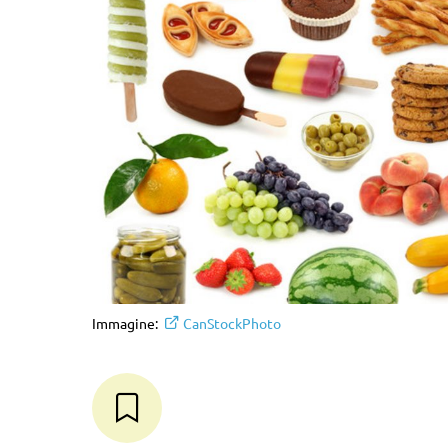
Immagine:
CanStockPhoto