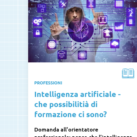
PROFESSIONI
Intelligenza artificiale -
che possibilitià di
formazione ci sono?
Domanda all'orientatore
professionale: penso che l’intelligenza