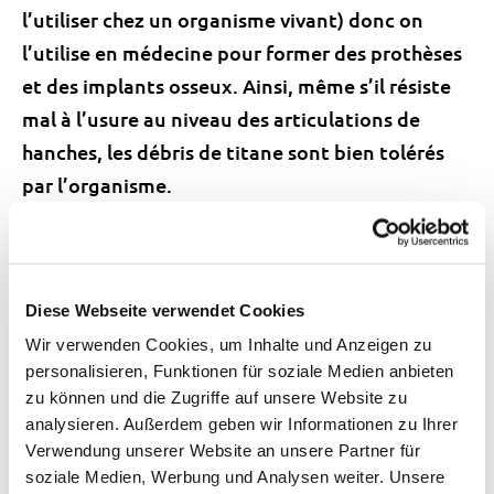
l’utiliser chez un organisme vivant) donc on
l’utilise en médecine pour former des prothèses
et des implants osseux. Ainsi, même s’il résiste
mal à l’usure au niveau des articulations de
hanches, les débris de titane sont bien tolérés
par l’organisme.
L’oxyde de titane TiO
est une poudre blanche
2
quasiment inattaquable par les
acides
et les
bases
. Il constitue donc un pigment de choix
Diese Webseite verwendet Cookies
pour les peintures et vernis parfaitement
Wir verwenden Cookies, um Inhalte und Anzeigen zu
blancs. Incorporé au papier, il lui donne un
personalisieren, Funktionen für soziale Medien anbieten
zu können und die Zugriffe auf unsere Website zu
aspect blanc brillant apprécié pour les
analysieren. Außerdem geben wir Informationen zu Ihrer
documents de luxe. L’industrie des pigments
Verwendung unserer Website an unsere Partner für
blancs consomme 80% de la production
soziale Medien, Werbung und Analysen weiter. Unsere