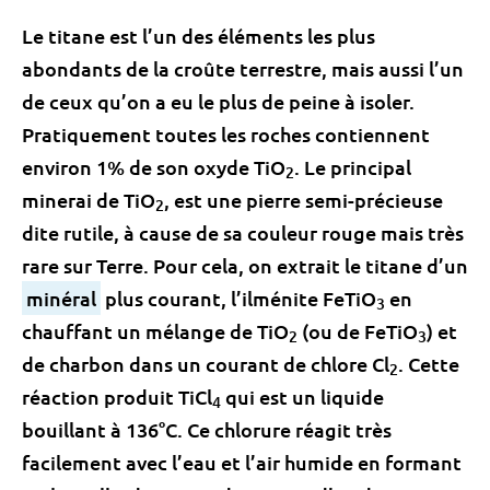
Le titane est l’un des éléments les plus
abondants de la croûte terrestre, mais aussi l’un
de ceux qu’on a eu le plus de peine à isoler.
Pratiquement toutes les roches contiennent
environ 1% de son oxyde TiO
. Le principal
2
minerai de TiO
, est une pierre semi-précieuse
2
dite rutile, à cause de sa couleur rouge mais très
rare sur Terre. Pour cela, on extrait le titane d’un
minéral
plus courant, l’ilménite FeTiO
en
3
chauffant un mélange de TiO
(ou de FeTiO
) et
2
3
de charbon dans un courant de chlore Cl
. Cette
2
réaction produit TiCl
qui est un liquide
4
bouillant à 136°C. Ce chlorure réagit très
facilement avec l’eau et l’air humide en formant