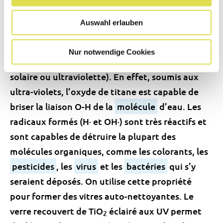
Appliqué en couche mince sur des plaques de
Auswahl erlauben
verre, l’oxyde de titane possède des
propriétés de photocatalyse (technique
Nur notwendige Cookies
d’oxydation fondée sur l’absorption de lumière,
solaire ou ultraviolette). En effet, soumis aux
ultra-violets, l’oxyde de titane est capable de
briser la liaison O-H de la
molécule
d’eau. Les
radicaux formés (H· et OH·) sont très réactifs et
sont capables de détruire la plupart des
molécules organiques, comme les colorants, les
pesticides
, les
virus
et les
bactéries
qui s’y
seraient déposés. On utilise cette propriété
pour former des vitres auto-nettoyantes. Le
verre recouvert de TiO
éclairé aux UV permet
2