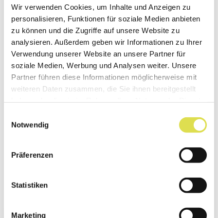
Wir verwenden Cookies, um Inhalte und Anzeigen zu
personalisieren, Funktionen für soziale Medien anbieten
zu können und die Zugriffe auf unsere Website zu
analysieren. Außerdem geben wir Informationen zu Ihrer
Verwendung unserer Website an unsere Partner für
soziale Medien, Werbung und Analysen weiter. Unsere
Partner führen diese Informationen möglicherweise mit
weiteren Daten zusammen, die Sie ihnen bereitgestellt
Isoler l'ADN de la cellule
haben oder die sie im Rahmen Ihrer Nutzung der Dienste
gesammelt haben.
Einwilligungsauswahl
Pour pouvoir travailler avec l'ADN, il faut
Notwendig
d'abord l'obtenir.
Präferenzen
En savoir plus...
Statistiken
Marketing