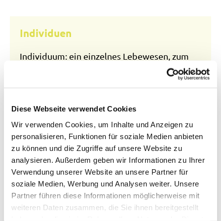
Individuen
Individuum: ein einzelnes Lebewesen, zum
Beispiel ein Tier oder eine Pflanze
Diese Webseite verwendet Cookies
Indolalkaloid
Wir verwenden Cookies, um Inhalte und Anzeigen zu
personalisieren, Funktionen für soziale Medien anbieten
Indolalkaloide sind stickstoffhaltige Basen,
zu können und die Zugriffe auf unsere Website zu
die aus der Aminosäure Tryptophan
analysieren. Außerdem geben wir Informationen zu Ihrer
synthetisiert werden. Fast alle Indolalkaloide
Verwendung unserer Website an unsere Partner für
soziale Medien, Werbung und Analysen weiter. Unsere
tragen in Stellung 3 des Indolringes einen 2-
Partner führen diese Informationen möglicherweise mit
Aminoethylrest.
weiteren Daten zusammen, die Sie ihnen bereitgestellt
haben oder die sie im Rahmen Ihrer Nutzung der Dienste