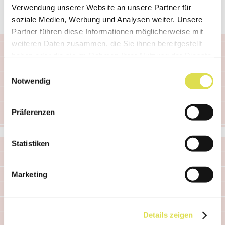
verdampft.
Verwendung unserer Website an unsere Partner für
soziale Medien, Werbung und Analysen weiter. Unsere
Partner führen diese Informationen möglicherweise mit
weiteren Daten zusammen, die Sie ihnen bereitgestellt
haben oder die sie im Rahmen Ihrer Nutzung der Dienste
gesammelt haben.
Einwilligungsauswahl
Notwendig
Mehr Bilder zu den Bastelschritten findest du
in der
Anleitung als PDF zum Herunterladen
Präferenzen
Statistiken
Marketing
Was steckt dahinter?
Details zeigen