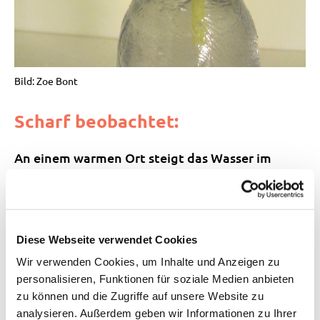
Bild: Zoe Bont
Scharf beobachtet:
An einem warmen Ort steigt das Wasser im
Strohhalm nach oben. Steht die Flasche an
einem kühlen Ort, sinkt die Flüssigkeit wieder.
Genauso verhält es sich auch bei einem echten
Diese Webseite verwendet Cookies
Quecksilberthermometer. Allerdings ist dein
Wir verwenden Cookies, um Inhalte und Anzeigen zu
Wasserthermometer etwas weniger genau. Auch
personalisieren, Funktionen für soziale Medien anbieten
musst du die Skala schon bald erneuern, da
zu können und die Zugriffe auf unsere Website zu
ständig etwas Wasser aus dem Strohhalm
analysieren. Außerdem geben wir Informationen zu Ihrer