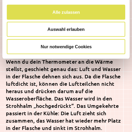
Wasser besteht wie alle Stoffe aus vielen
kleinen Teilchen, die sich bewegen. Je wärmer
Alle zulassen
es ist, desto stärker bewegen sie sich und
desto mehr Platz brauchen sie. Luft dehnt sich
Auswahl erlauben
dabei stärker aus als Wasser, denn die Teilchen
in einem Gas halten nicht so stark zusammen
Nur notwendige Cookies
wie in einer Flüssigkeit.
Wenn du dein Thermometer an die Wärme
stellst, geschieht genau das: Luft und Wasser
in der Flasche dehnen sich aus. Da die Flasche
luftdicht ist, können die Luftteilchen nicht
heraus und drücken darum auf die
Wasseroberfläche. Das Wasser wird in den
Strohhalm „hochgedrückt“. Das Umgekehrte
passiert in der Kühle: Die Luft zieht sich
zusammen, das Wasser hat wieder mehr Platz
in der Flasche und sinkt im Strohhalm.