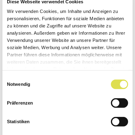
Diese Webseite verwendet Cookies
(von griechisch epi „auf, über“ und kentro
Wir verwenden Cookies, um Inhalte und Anzeigen zu
„Zentrum“) Das Epizentrum eines Erdbebens
personalisieren, Funktionen für soziale Medien anbieten
ist der Punkt auf der Erdoberfläche, der
zu können und die Zugriffe auf unsere Website zu
senkrecht über dem Ausgangspunkt des
analysieren. Außerdem geben wir Informationen zu Ihrer
Bebens liegt.
Verwendung unserer Website an unsere Partner für
soziale Medien, Werbung und Analysen weiter. Unsere
Partner führen diese Informationen möglicherweise mit
weiteren Daten zusammen, die Sie ihnen bereitgestellt
haben oder die sie im Rahmen Ihrer Nutzung der Dienste
Erbkrankheit
gesammelt haben.
Einwilligungsauswahl
Notwendig
Krankheit, die eine genetische Ursache (z.B.
Defekt in einem bestimmten Gen) hat und
gehäuft in einer Familie vorkommt.
Präferenzen
Statistiken
Erdachse