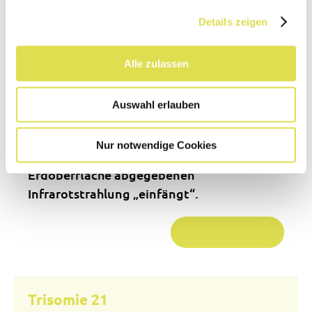
Bausteine wird dabei in eine Reihenfolge
Details zeigen
von Aminosäuren übersetzt.
Alle zulassen
Treibhausgas
Auswahl erlauben
Gas, das an der Erwärmung der Erde
Nur notwendige Cookies
beteiligt ist, indem es einen Teil der von der
Erdoberfläche abgegebenen
Infrarotstrahlung „einfängt“.
Weiterlesen …
Trisomie 21