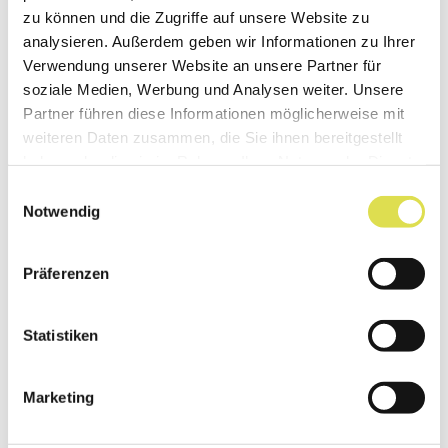
zu können und die Zugriffe auf unsere Website zu
bestimmter Gene erhöht oder erniedrigt.
analysieren. Außerdem geben wir Informationen zu Ihrer
Verwendung unserer Website an unsere Partner für
soziale Medien, Werbung und Analysen weiter. Unsere
Partner führen diese Informationen möglicherweise mit
Transkriptom
weiteren Daten zusammen, die Sie ihnen bereitgestellt
haben oder die sie im Rahmen Ihrer Nutzung der Dienste
Die Gesamtheit der zu einem bestimmten
gesammelt haben.
Einwilligungsauswahl
Zeitpunkt in einer Zelle vorliegenden
Notwendig
Ribonukleinsäuren (RNS-Moleküle).
Präferenzen
Translation
Statistiken
Herstellung von Proteinen anhand einer
Marketing
RNA-Vorlage in den Zellen lebender
Organismen. Die Reihenfolge der RNA-