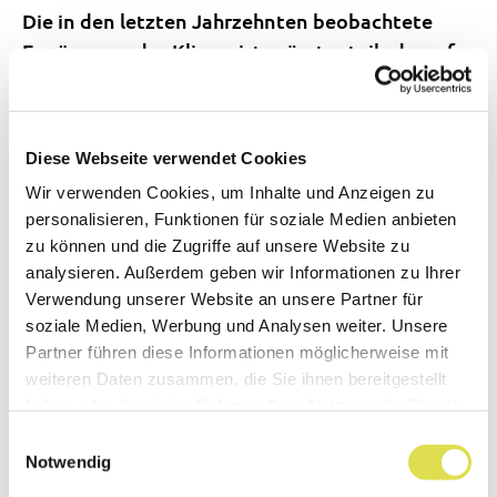
Die in den letzten Jahrzehnten beobachtete
Erwärmung des Klimas ist grösstenteils darauf
zurückzuführen, dass durch menschliche
Aktivitäten immer grössere Mengen solcher
Gase in die Atmosphäre gelangen.
Diese Webseite verwendet Cookies
Synonyme
: Treibhausgase, Treibhausgasen
Wir verwenden Cookies, um Inhalte und Anzeigen zu
personalisieren, Funktionen für soziale Medien anbieten
zu können und die Zugriffe auf unsere Website zu
zurück
analysieren. Außerdem geben wir Informationen zu Ihrer
Verwendung unserer Website an unsere Partner für
soziale Medien, Werbung und Analysen weiter. Unsere
Partner führen diese Informationen möglicherweise mit
weiteren Daten zusammen, die Sie ihnen bereitgestellt
haben oder die sie im Rahmen Ihrer Nutzung der Dienste
Unser Newsletter versorgt dich mit
gesammelt haben.
Einwilligungsauswahl
spannenden Neuigkeiten aus der Welt der
Notwendig
Naturwissenschaft und Technik.