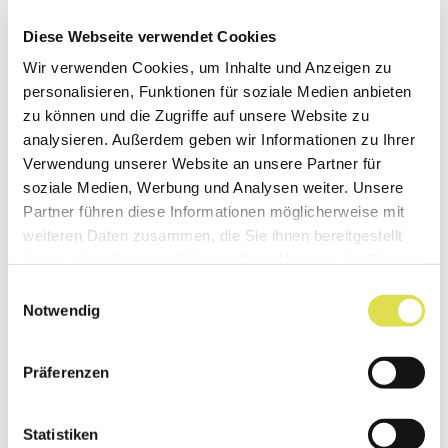
zurück
Diese Webseite verwendet Cookies
Wir verwenden Cookies, um Inhalte und Anzeigen zu
personalisieren, Funktionen für soziale Medien anbieten
zu können und die Zugriffe auf unsere Website zu
analysieren. Außerdem geben wir Informationen zu Ihrer
Unser Newsletter versorgt dich mit
Verwendung unserer Website an unsere Partner für
spannenden Neuigkeiten aus der Welt der
soziale Medien, Werbung und Analysen weiter. Unsere
Naturwissenschaft und Technik.
Partner führen diese Informationen möglicherweise mit
weiteren Daten zusammen, die Sie ihnen bereitgestellt
haben oder die sie im Rahmen Ihrer Nutzung der Dienste
Jetzt anmelden
gesammelt haben.
Einwilligungsauswahl
Notwendig
Folge uns:
Präferenzen
Statistiken