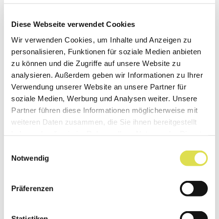
zurück
Diese Webseite verwendet Cookies
Wir verwenden Cookies, um Inhalte und Anzeigen zu
personalisieren, Funktionen für soziale Medien anbieten
zu können und die Zugriffe auf unsere Website zu
analysieren. Außerdem geben wir Informationen zu Ihrer
Verwendung unserer Website an unsere Partner für
Unser Newsletter versorgt dich mit
soziale Medien, Werbung und Analysen weiter. Unsere
spannenden Neuigkeiten aus der Welt der
Partner führen diese Informationen möglicherweise mit
Naturwissenschaft und Technik.
weiteren Daten zusammen, die Sie ihnen bereitgestellt
haben oder die sie im Rahmen Ihrer Nutzung der Dienste
gesammelt haben.
Jetzt anmelden
Einwilligungsauswahl
Notwendig
Folge uns:
Präferenzen
Statistiken