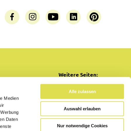
Weitere Seiten:
SimplyCooking
Alle zulassen
le Medien
ir
Auswahl erlauben
, Werbung
ren Daten
Nur notwendige Cookies
ienste