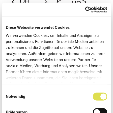
Diese Webseite verwendet Cookies
Wir verwenden Cookies, um Inhalte und Anzeigen zu
zurück
personalisieren, Funktionen für soziale Medien anbieten
zu können und die Zugriffe auf unsere Website zu
analysieren. Außerdem geben wir Informationen zu Ihrer
Verwendung unserer Website an unsere Partner für
soziale Medien, Werbung und Analysen weiter. Unsere
Partner führen diese Informationen möglicherweise mit
Unser Newsletter versorgt dich mit
weiteren Daten zusammen, die Sie ihnen bereitgestellt
spannenden Neuigkeiten aus der Welt der
haben oder die sie im Rahmen Ihrer Nutzung der Dienste
Naturwissenschaft und Technik.
gesammelt haben.
Einwilligungsauswahl
Notwendig
Jetzt anmelden
Präferenzen