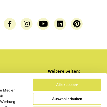
Weitere Seiten:
SimplyCooking
Alle zulassen
le Medien
ir
Auswahl erlauben
, Werbung