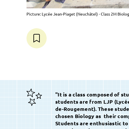
Picture: Lycée Jean-Piaget (Neuchâtel) - Class 2M Biolog
"
It is a class composed of st
students are from LJP (Lycé
de-Rougement). These student
chosen Biology as their com
Students are enthusiastic to