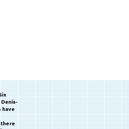
Six
 Denis-
m have
 there