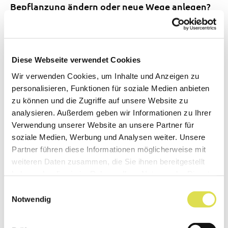
Bepflanzung ändern oder neue Wege anlegen?
Mit einer Virtual-Reality-Brille können wir uns
sogar selber in dieses 3D-Modell begeben und
uns umsehen.
Diese Webseite verwendet Cookies
Bisher haben Raumplaner und
Wir verwenden Cookies, um Inhalte und Anzeigen zu
personalisieren, Funktionen für soziale Medien anbieten
Architekten für ihre
zu können und die Zugriffe auf unsere Website zu
Geländemodelle mit
analysieren. Außerdem geben wir Informationen zu Ihrer
Verwendung unserer Website an unsere Partner für
Flugzeugaufnahmen gearbeitet.
soziale Medien, Werbung und Analysen weiter. Unsere
Was ist der Vorteil der Drohnen?
Partner führen diese Informationen möglicherweise mit
weiteren Daten zusammen, die Sie ihnen bereitgestellt
Mit Drohnen ist es viel einfacher, solche
haben oder die sie im Rahmen Ihrer Nutzung der Dienste
Geländedaten zu erfassen. Und jeder und jede
gesammelt haben.
Einwilligungsauswahl
Notwendig
kann es machen. In der Schweiz verfügt
swisstopo über aktuelle Luftbilder. Diese