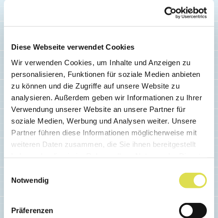
Weiterlesen...
Diese Webseite verwendet Cookies
Wir verwenden Cookies, um Inhalte und Anzeigen zu
personalisieren, Funktionen für soziale Medien anbieten
zu können und die Zugriffe auf unsere Website zu
analysieren. Außerdem geben wir Informationen zu Ihrer
Verwendung unserer Website an unsere Partner für
CONCOURS
soziale Medien, Werbung und Analysen weiter. Unsere
Gymnasium Burgdorf - Class
Partner führen diese Informationen möglicherweise mit
16c
weiteren Daten zusammen, die Sie ihnen bereitgestellt
haben oder die sie im Rahmen Ihrer Nutzung der Dienste
gesammelt haben.
Einwilligungsauswahl
Weiterlesen...
Notwendig
Präferenzen