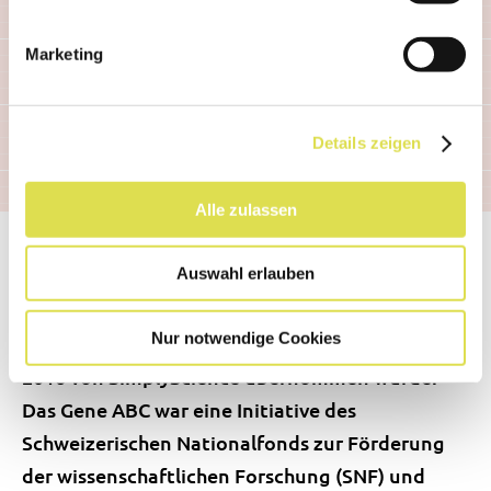
Bakterien einschleusen
|
Gentechnisch
veränderte Mäuse
|
Gene kopieren: Die
Marketing
Polymerase-Kettenreaktion
| DNA
buchstabieren: Sequenzierung |
Der
genetische Fingerabdruck
Details zeigen
Zurück zur Übersicht:
Das Gene ABC
Alle zulassen
Zuletzt geändert: 18.05.2021
Erstellt: 29.04.2016
Auswahl erlauben
Dieser Beitrag integriert Inhalte von der
Nur notwendige Cookies
ehemaligen Website gene-abc.ch, die im Jahr
2016 von SimplyScience übernommen wurde.
Das Gene ABC war eine Initiative des
Schweizerischen Nationalfonds zur Förderung
der wissenschaftlichen Forschung (SNF) und