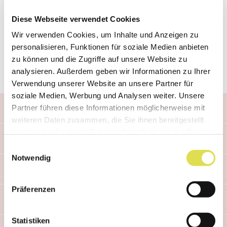
Stop-Baustein eine unterschiedliche Farbe hat,
kann der Detektor bei jeder Gruppe von DNA-
Diese Webseite verwendet Cookies
Stückchen „lesen“, mit welchem Baustein oder
Wir verwenden Cookies, um Inhalte und Anzeigen zu
personalisieren, Funktionen für soziale Medien anbieten
Buchstaben sie aufhören. So buchstabiert man
zu können und die Zugriffe auf unsere Website zu
der Reihe nach das ganze Gen durch.
analysieren. Außerdem geben wir Informationen zu Ihrer
Verwendung unserer Website an unsere Partner für
soziale Medien, Werbung und Analysen weiter. Unsere
Partner führen diese Informationen möglicherweise mit
weiteren Daten zusammen, die Sie ihnen bereitgestellt
haben oder die sie im Rahmen Ihrer Nutzung der Dienste
gesammelt haben.
Einwilligungsauswahl
Was ist Gentechnik? Alle Artikel
Notwendig
Werkzeuge der Gentechnik
|
Bakterien
Präferenzen
und Viren als Hilfsmittel der Gentechnik
|
DNA isolieren
|
DNA in Stücke schneiden
(DNA-Restriktion)
|
Menschliche Gene in
Statistiken