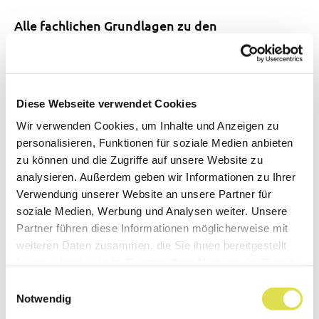
Alle fachlichen Grundlagen zu den
Unterrichtsmaterialien zum
„Bewegungsapparat“ kompakt für
Lehrpersonen zusammengefasst – ergänzt durch
Diese Webseite verwendet Cookies
eine Übersicht zu den Unterrichtsmaterialien
Wir verwenden Cookies, um Inhalte und Anzeigen zu
personalisieren, Funktionen für soziale Medien anbieten
Download
zu können und die Zugriffe auf unsere Website zu
analysieren. Außerdem geben wir Informationen zu Ihrer
Verwendung unserer Website an unsere Partner für
soziale Medien, Werbung und Analysen weiter. Unsere
Partner führen diese Informationen möglicherweise mit
weiteren Daten zusammen, die Sie ihnen bereitgestellt
haben oder die sie im Rahmen Ihrer Nutzung der Dienste
gesammelt haben.
Einwilligungsauswahl
Notwendig