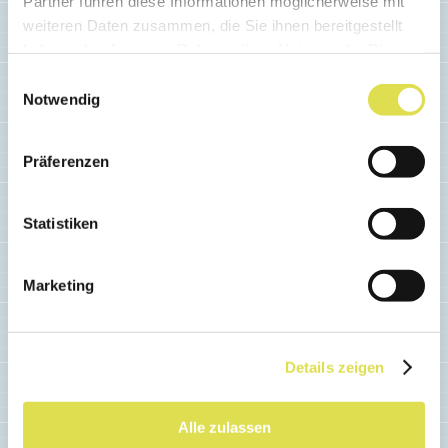
Partner führen diese Informationen möglicherweise mit
weiteren Daten zusammen, die Sie ihnen bereitgestellt
haben oder die sie im Rahmen Ihrer Nutzung der Dienste
gesammelt haben.
Einwilligungsauswahl
Notwendig
Präferenzen
BERUFE
Statistiken
Elektroniker/-in EFZ
Marketing
Interessierst du dich für die Elektronik und
willst du die Prozesse in den elektronischen
Geräten verstehen? Als Elektroniker/-in
Details zeigen
kannst du dieses Interesse auch in deinem
Berufsleben ausleben.
Alle zulassen